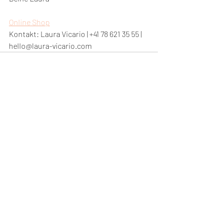
Online Shop
Kontakt: Laura Vicario | +41 78 621 35 55 | 
hello@laura-vicario.com
Aktuelle Beiträge
Alle ansehen