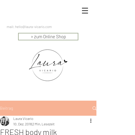
mail:
hello@laura-vicario.com
» zum Online Shop
Beitrag
Laura Vicario
10. Dez. 2018
2 Min. Lesezeit
FRESH body milk